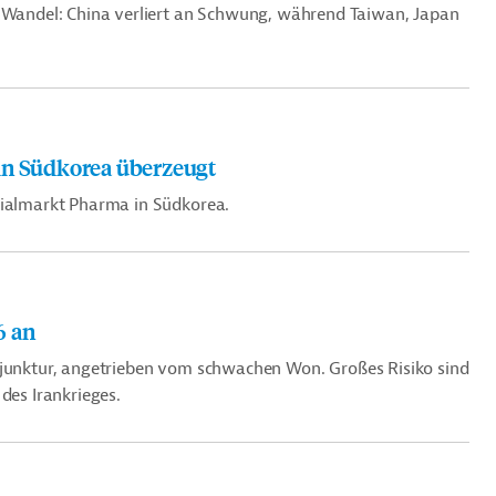
m Wandel: China verliert an Schwung, während Taiwan, Japan
in Südkorea überzeugt
nzialmarkt Pharma in Südkorea.
6 an
junktur, angetrieben vom schwachen Won. Gro
ß
es Risiko sind
des Irankrieges.