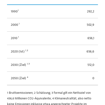
1
1990
292,2
1
2000
502,9
1
2010
656,1
1, 2
2020 (Ist)
656,6
1, 3
2030 (Ziel)
512,0
4
2050 (Ziel)
0
1 Bruttoemissionen; 2 Schätzung; 3 formal gilt ein Nettoziel von
436,6 Millionen CO2-Äquivalente; 4 Klimaneutralität, also netto
keine Emissionen inklusive etwa angerechneter Projekte im