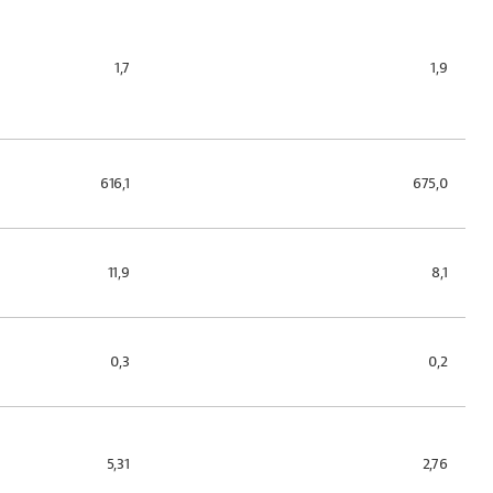
1,7
1,9
616,1
675,0
11,9
8,1
0,3
0,2
5,31
2,76