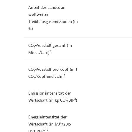
Anteil des Landes an
weltweiten
Treibhausgasemissionen (in
%)
CO
-Ausstoß gesamt (in
2
2
Mio. t/Jahr)
CO
-Ausstoß pro Kopf (in t
2
2
CO
/Kopf und Jahr)
2
Emissionsintensität der
3
Wirtschaft (in kg CO₂/BIP
)
Energieintensität der
4
Wirtschaft (in MJ
/2015
5
6
US$ PPP
)