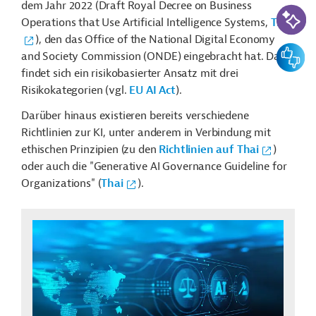
dem Jahr 2022 (Draft Royal Decree on Business
KI-Suc
Operations that Use Artificial Intelligence Systems,
Thai
), den das Office of the National Digital Economy
Feedbac
and Society Commission (ONDE) eingebracht hat. Darin
findet sich ein risikobasierter Ansatz mit drei
Risikokategorien (vgl.
EU AI Act
).
Darüber hinaus existieren bereits verschiedene
Richtlinien zur KI, unter anderem in Verbindung mit
ethischen Prinzipien (zu den
Richtlinien auf Thai
)
oder
auch die "Generative AI Governance Guideline for
Organizations" (
Thai
).