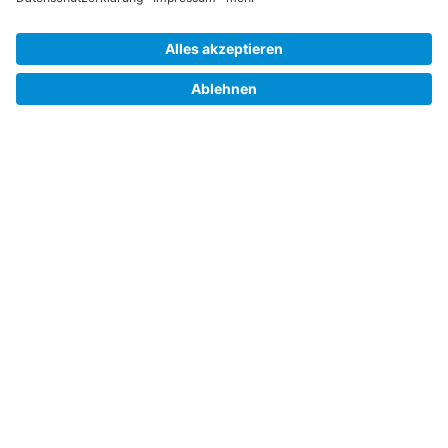
Datenschutz
Cookie-Einstellungen
Barrierefreiheit
Hinweisgebersystem
Impressum
Folgen Sie uns auf
Linkedin