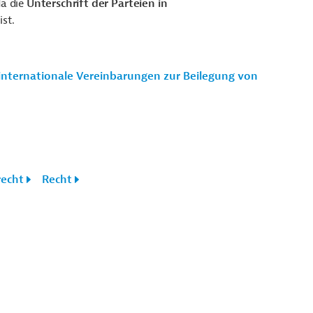
da die
Unterschrift der Parteien in
ist.
nternationale Vereinbarungen zur Beilegung von
recht
Recht