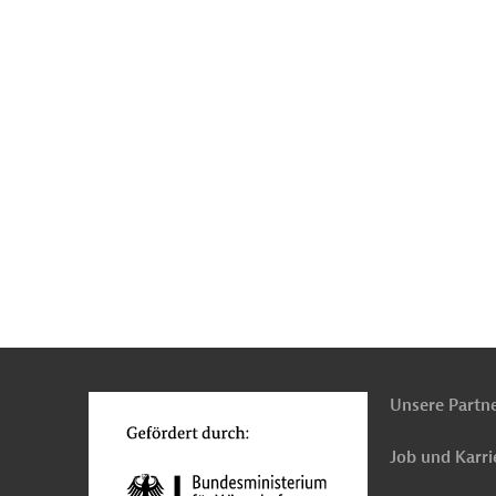
n
Kontakt
...
o
Unsere Partn
Job und Karri