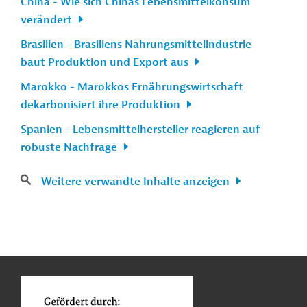
China - Wie sich Chinas Lebensmittelkonsum
verändert
Brasilien - Brasiliens Nahrungsmittelindustrie
baut Produktion und Export aus
Marokko - Marokkos Ernährungswirtschaft
dekarbonisiert ihre Produktion
Spanien - Lebensmittelhersteller reagieren auf
robuste Nachfrage
Weitere verwandte Inhalte anzeigen
n
Kontakt
...
o