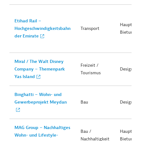
Etihad Rail –
Hauptvert
Hochgeschwindigkeitsbahn
Transport
Bietung
der Emirate
Miral / The Walt Disney
Freizeit /
Company – Themenpark
Design
Tourismus
Yas Island
Binghatti – Wohn- und
Gewerbeprojekt Meydan
Bau
Design
MAG Group – Nachhaltiges
Bau /
Hauptvert
Wohn- und Lifestyle-
Nachhaltigkeit
Bietung