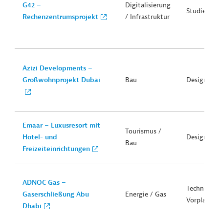
G42 –
Digitalisierung
Studie
Rechenzentrumsprojekt
/ Infrastruktur
Azizi Developments –
Großwohnprojekt Dubai
Bau
Design
Emaar – Luxusresort mit
Tourismus /
Hotel- und
Design
Bau
Freizeiteinrichtungen
ADNOC Gas –
Technische
Gaserschließung Abu
Energie / Gas
Vorplanun
Dhabi