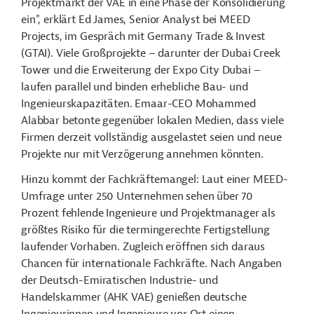
Projektmarkt der VAE in eine Phase der Konsolidierung
ein", erklärt Ed James, Senior Analyst bei MEED
Projects, im Gespräch mit Germany Trade & Invest
(GTAI). Viele Großprojekte – darunter der Dubai Creek
Tower und die Erweiterung der Expo City Dubai –
laufen parallel und binden erhebliche Bau- und
Ingenieurskapazitäten. Emaar-CEO Mohammed
Alabbar betonte gegenüber lokalen Medien, dass viele
Firmen derzeit vollständig ausgelastet seien und neue
Projekte nur mit Verzögerung annehmen könnten.
Hinzu kommt der Fachkräftemangel: Laut einer MEED-
Umfrage unter 250 Unternehmen sehen über 70
Prozent fehlende Ingenieure und Projektmanager als
größtes Risiko für die termingerechte Fertigstellung
laufender Vorhaben. Zugleich eröffnen sich daraus
Chancen für internationale Fachkräfte. Nach Angaben
der Deutsch-Emiratischen Industrie- und
Handelskammer (AHK VAE) genießen deutsche