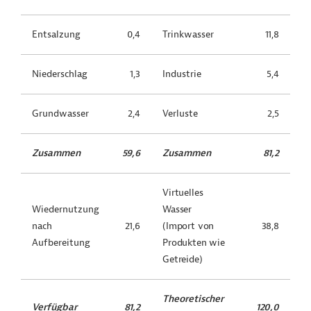
Entsalzung
0,4
Trinkwasser
11,8
Niederschlag
1,3
Industrie
5,4
Grundwasser
2,4
Verluste
2,5
Zusammen
59,6
Zusammen
81,2
Virtuelles
Wiedernutzung
Wasser
nach
21,6
(Import von
38,8
Aufbereitung
Produkten wie
Getreide)
Theoretischer
Verfügbar
81,2
120,0