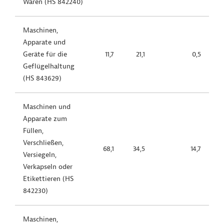
Waren (HS 842240)
Maschinen,
Apparate und
Geräte für die
11,7
21,1
0,5
Geflügelhaltung
(HS 843629)
Maschinen und
Apparate zum
Füllen,
Verschließen,
68,1
34,5
14,7
Versiegeln,
Verkapseln oder
Etikettieren (HS
842230)
Maschinen,