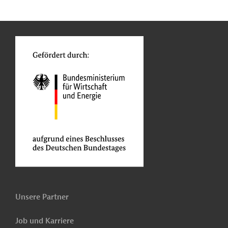
n
Kontakt
...
o
Unsere Partner
Job und Karriere