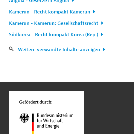
Angola - Gesetze in Angola
Kamerun - Recht kompakt Kamerun
Kamerun - Kamerun: Gesellschaftsrecht
Südkorea - Recht kompakt Korea (Rep.)
Weitere verwandte Inhalte anzeigen
n
Kontakt
...
o