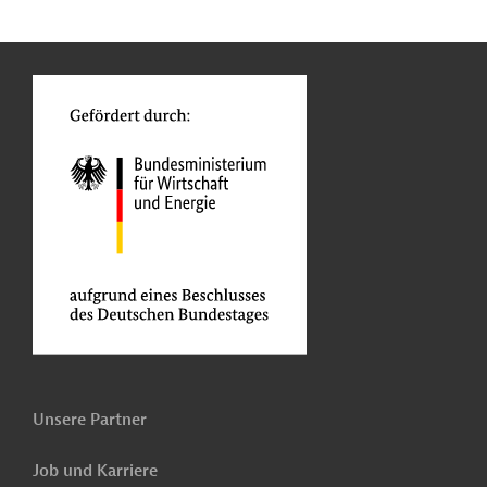
n
Kontakt
o
Unsere Partner
Job und Karriere