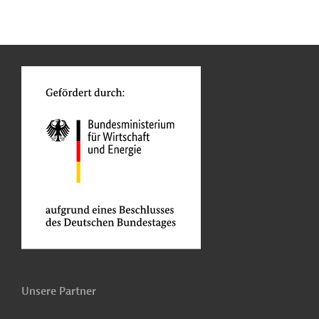
n
Kontakt
...
o
Unsere Partner