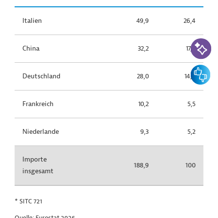
Italien
49,9
26,4
KI-Suc
China
32,2
17,0
Feedbac
Deutschland
28,0
14,8
Frankreich
10,2
5,5
Niederlande
9,3
5,2
Importe
188,9
100
insgesamt
* SITC 721
Quelle: Eurostat 2026