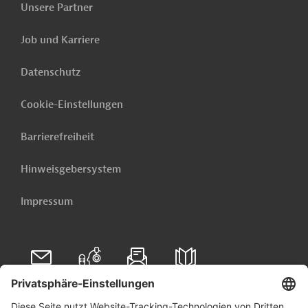
Unsere Partner
Hongkong, SVR:
Umweltschutzrecht und
Job und Karriere
Nachhaltigkeit
Datenschutz
Hongkong, SVR: Rechtsverfolgung
Cookie-Einstellungen
Barrierefreiheit
Hongkong, SVR: Kontakte und
weitere Informationen
Hinweisgebersystem
Impressum
Folgen Sie uns auf