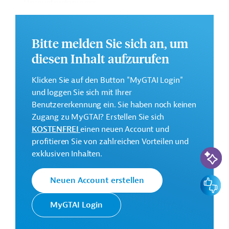
Herausforderungen
kein Sozialversicherungsabkommen mit
Deutschland
Bitte melden Sie sich an, um
Doppelbesteuerungsabkommen mit
diesen Inhalt aufzurufen
Deutschland nur bezüglich Luft- und
Schifffahrtsunternehmen
Klicken Sie auf den Button "MyGTAI Login"
Arbeitsaufnahme erfordert Arbeitsvisum
und loggen Sie sich mit Ihrer
Datenschutzvorgaben durch die Personal Data
Benutzererkennung ein. Sie haben noch keinen
(Privacy) Ordinance
Zugang zu MyGTAI? Erstellen Sie sich
KOSTENFREI
einen neuen Account und
profitieren Sie von zahlreichen Vorteilen und
KI-Suc
exklusiven Inhalten.
Hongkong, SVR: Rechtssystem
Feedbac
Neuen Account erstellen
Hongkong, SVR: Vertragsrecht
MyGTAI Login