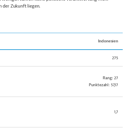
in der Zukunft liegen.
Indonesien
275
Rang: 27
Punktezahl: 57,17
1,7