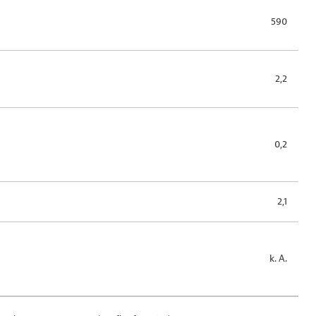
590
2,2
0,2
2,1
k. A.