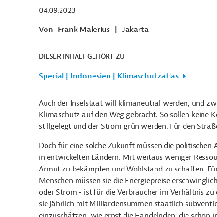
04.09.2023
Von
Frank Malerius
|
Jakarta
DIESER INHALT GEHÖRT ZU
Special | Indonesien | Klimaschutzatlas
Auch der Inselstaat will klimaneutral werden, und 
Klimaschutz auf den Weg gebracht. So sollen keine 
stillgelegt und der Strom grün werden. Für den Straß
Doch für eine solche Zukunft müssen die politischen 
in entwickelten Ländern. Mit weitaus weniger Ressour
Armut zu bekämpfen und Wohlstand zu schaffen. Für
Menschen müssen sie die Energiepreise erschwinglich 
oder Strom - ist für die Verbraucher im Verhältnis z
sie jährlich mit Milliardensummen staatlich subventi
einzuschätzen, wie ernst die Handelnden, die schon 