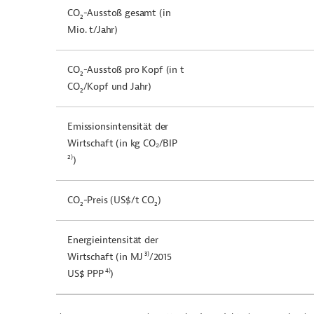
CO
-Ausstoß gesamt (in
2
Mio. t/Jahr)
CO
-Ausstoß pro Kopf (in t
2
CO
/Kopf und Jahr)
2
Emissionsintensität der
Wirtschaft (in kg CO₂/BIP
2)
)
CO
-Preis (US$/t CO
)
2
2
Energieintensität der
3)
Wirtschaft (in MJ
/2015
4)
US$ PPP
)