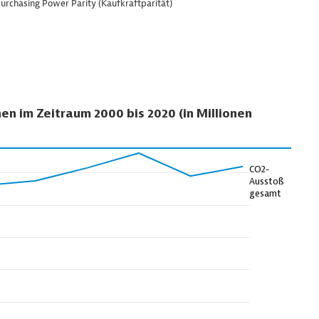
 Purchasing Power Parity (Kaufkraftparität)