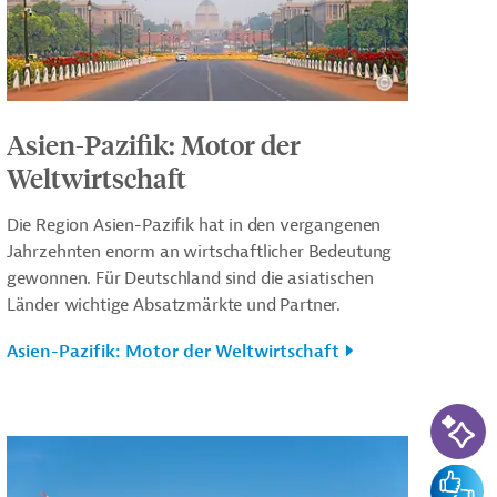
Asien-Pazifik: Motor der
Weltwirtschaft
Die Region Asien-Pazifik hat in den vergangenen
Jahrzehnten enorm an wirtschaftlicher Bedeutung
gewonnen. Für Deutschland sind die asiatischen
Länder wichtige Absatzmärkte und Partner.
Asien-Pazifik: Motor der Weltwirtschaft
KI-Su
Feedba