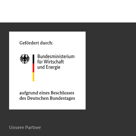
n
Kontakt
...
o
Unsere Partner