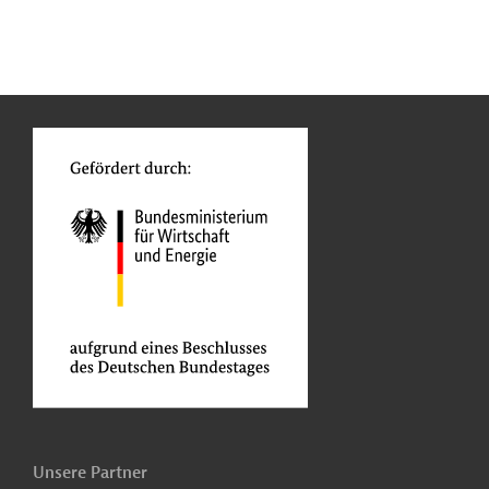
n
Kontakt
...
o
Unsere Partner