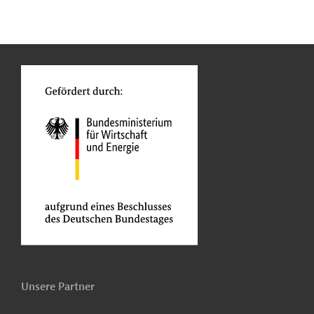
n
Kontakt
...
o
Unsere Partner