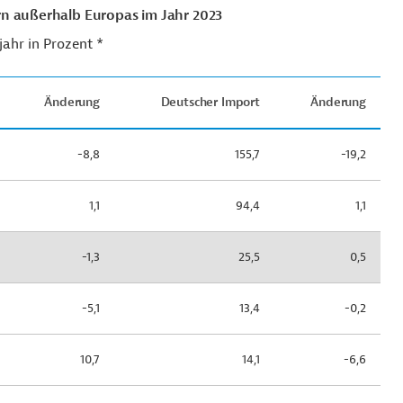
 außerhalb Europas im Jahr 2023
ahr in Prozent *
Änderung
Deutscher Import
Änderung
-8,8
155,7
-19,2
1,1
94,4
1,1
-1,3
25,5
0,5
-5,1
13,4
-0,2
10,7
14,1
-6,6