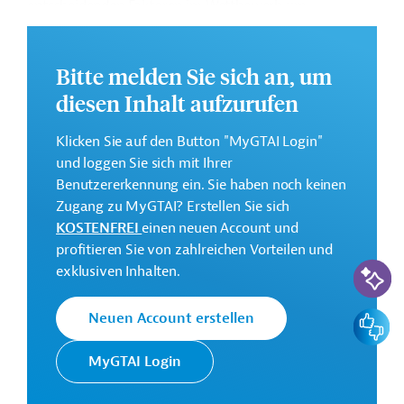
entscheidenden Faktoren im Wettbewerb um
qualifizierte Beschäftigte.
Bitte melden Sie sich an, um
diesen Inhalt aufzurufen
Stärken des Arbeitsmarkts
Klicken Sie auf den Button "MyGTAI Login"
und loggen Sie sich mit Ihrer
wettbewerbsfähige Volkswirtschaft
Benutzererkennung ein. Sie haben noch keinen
Bildungssystem genießt weltweit einen sehr
Zugang zu MyGTAI? Erstellen Sie sich
guten Ruf
KOSTENFREI
einen neuen Account und
hoher Anteil von Erwerbspersonen mit
profitieren Sie von zahlreichen Vorteilen und
Hochschulabschluss
KI-Suc
exklusiven Inhalten.
zahlreiche Personaldienstleister helfen bei der
Suche nach potenziellen Kandidaten
Feedbac
Neuen Account erstellen
Schwächen des Arbeitsmarkts
MyGTAI Login
Mangel an Hightech-Fachkräften, Handwerkern
und Mitarbeitern im Industriebereich