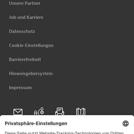
Unsere Partner
Arbeitsrecht
Job und Karriere
Datenschutz
Kontaktadressen
Cookie-Einstellungen
Barrierefreiheit
Hinweisgebersystem
Impressum
Kanada
Folgen Sie uns auf