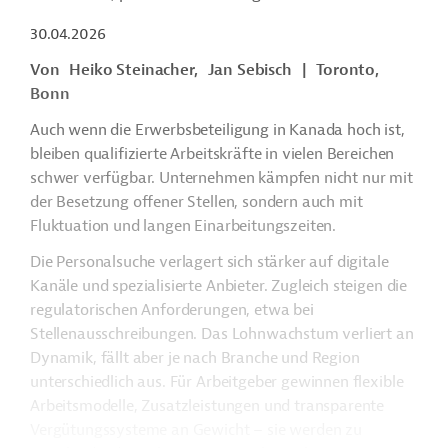
30.04.2026
Von
Heiko Steinacher,
Jan Sebisch
|
Toronto,
Bonn
Auch wenn die Erwerbsbeteiligung in Kanada hoch ist,
bleiben qualifizierte Arbeitskräfte in vielen Bereichen
schwer verfügbar. Unternehmen kämpfen nicht nur mit
der Besetzung offener Stellen, sondern auch mit
Fluktuation und langen Einarbeitungszeiten.
Die Personalsuche verlagert sich stärker auf digitale
Kanäle und spezialisierte Anbieter. Zugleich steigen die
regulatorischen Anforderungen, etwa bei
Stellenausschreibungen. Das Lohnwachstum verliert an
Dynamik, fällt aber je nach Branche und Region
unterschiedlich aus. Für Arbeitgeber gewinnen flexible
Arbeitsmodelle, Zusatzleistungen und transparente
Vergütungssysteme an Gewicht – sie werden zu