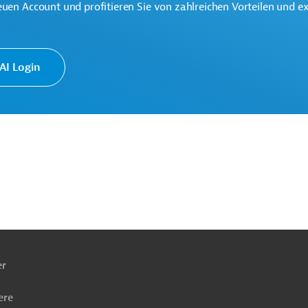
euen Account und profitieren Sie von zahlreichen Vorteilen und e
I Login
ach
ben
er
ere