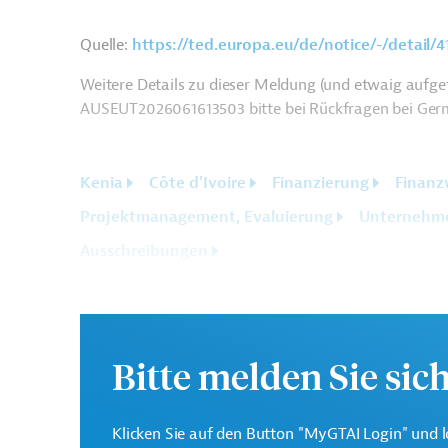
Quelle:
https://ted.europa.eu/de/notice/-/detail/
Weitere Details zu dieser Meldung (und etwaig aufgef
AUSEUT2026061613503 bitte bei Rückfragen bei Ger
Kenia
Côte d'Ivoire
Finanzierung
Finanz
Projektmanagement, Evaluierung
Unternehm
Ausschreibungen
Bitte melden Sie sic
Klicken Sie auf den Button "MyGTAI Login" und l