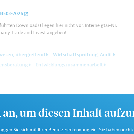
413503-2026
ührten Downloads) liegen hier nicht vor. Interne gtai-Nr.
many Trade and Invest angeben!
wesen, übergreifend
Wirtschaftsprüfung, Audit
ensberatung
Entwicklungszusammenarbeit
h an, um diesen Inhalt aufz
oggen Sie sich mit Ihrer Benutzererkennung ein. Sie haben noch 