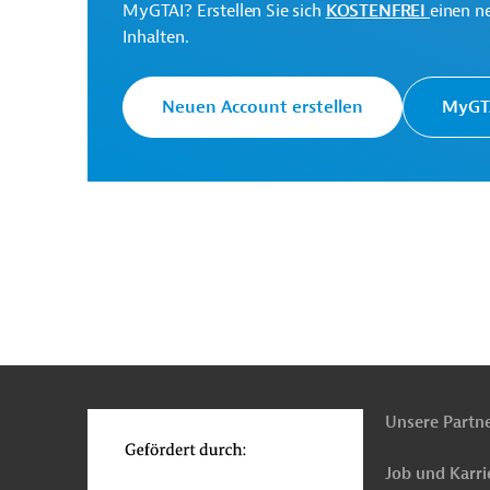
MyGTAI? Erstellen Sie sich
KOSTENFREI
einen n
Inhalten.
Neuen Account erstellen
MyGTA
n
Funktionen
o
Unsere Partn
Job und Karri