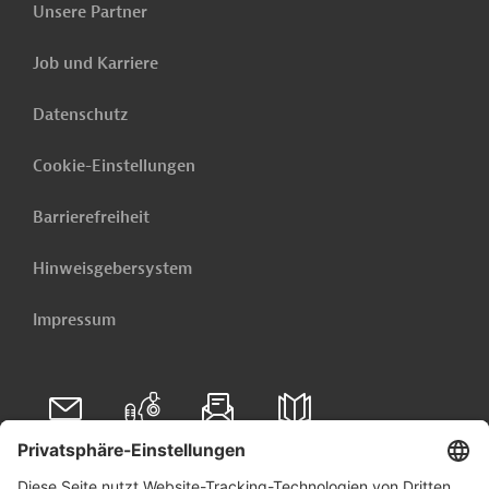
für Fischereiüberwachung in Nouadhibou (Centre
Unsere Partner
Opérationnel et Scientifique, COS)
Job und Karriere
Namibia - Bau, Infrastruktur für den Namib-
Naukluft-Nationalpark
Datenschutz
Weitere verwandte Inhalte anzeigen
Cookie-Einstellungen
Barrierefreiheit
Hinweisgebersystem
Impressum
Folgen Sie uns auf