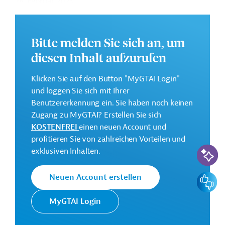
28. Februar 2023
Vertragssumme (Währung gem. Auftrag):
Los 1: N$ 62.567.897,68
Bitte melden Sie sich an, um
diesen Inhalt aufzurufen
Los 2: N$ 73.595.564,91
Weitere Details zu dieser Meldung (und etwaig
Klicken Sie auf den Button "MyGTAI Login"
aufgeführten Downloads) liegen hier nicht vor. Interne
und loggen Sie sich mit Ihrer
gtai-Nr. AUS20210113598990 bitte bei Rückfragen bei
Benutzererkennung ein. Sie haben noch keinen
Germany Trade and Invest angeben!
Zugang zu MyGTAI? Erstellen Sie sich
KOSTENFREI
einen neuen Account und
Download
profitieren Sie von zahlreichen Vorteilen und
KI-Suc
exklusiven Inhalten.
AUS20210113598990 (1)
(PDF; 65,4 KB)
Feedbac
Neuen Account erstellen
MyGTAI Login
Namibia
Hochbau
Baunebengewerbe