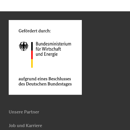
n
Kontakt
o
Unsere Partner
Job und Karriere