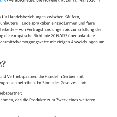
a
) verabschiedet. Die Novelle trat zum 1. Mai 2026 in
n für Handelsbeziehungen zwischen Käufern,
es, unlautere Handelspraktiken einzudämmen und faire
ferkette – von Vertragshandlungen bis zur Erfüllung des
ng die europäische Richtlinie 2019/633 über unlautere
ebensmittelversorgungskette mit einigen Abweichungen um.
z?
und Vertriebspartner, die Handel in Serbien mit
ugnissen betreiben. Im Sinne des Gesetzes sind:
iebspartner;
rnehmen, das die Produkte zum Zweck eines weiteren