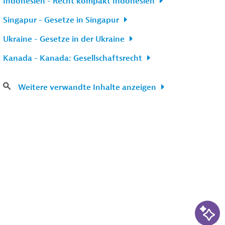
Indonesien - Recht kompakt Indonesien
Singapur - Gesetze in Singapur
Ukraine - Gesetze in der Ukraine
Kanada - Kanada: Gesellschaftsrecht
Weitere verwandte Inhalte anzeigen
KI-Su