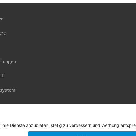
ben
er
ere
ellungen
it
rsystem