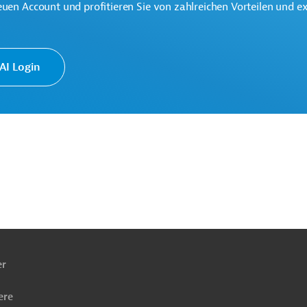
euen Account und profitieren Sie von zahlreichen Vorteilen und e
en
I Login
ach
ben
echt
er
ere