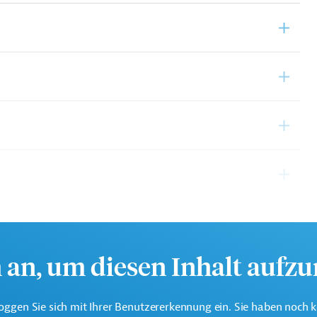
hmigungsrecht
h an, um diesen Inhalt aufz
oggen Sie sich mit Ihrer Benutzererkennung ein. Sie haben noch 