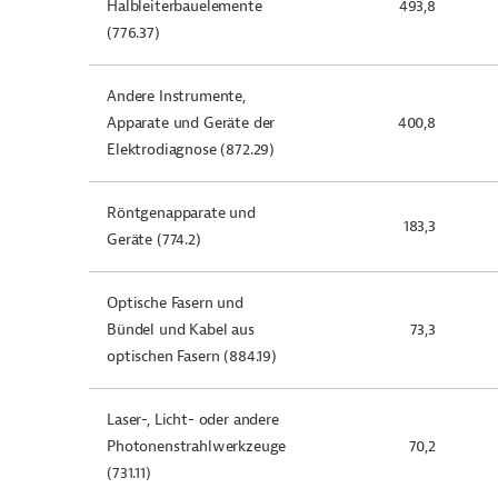
Halbleiterbauelemente
493,8
(776.37)
Andere Instrumente,
Apparate und Geräte der
400,8
Elektrodiagnose (872.29)
Röntgenapparate und
183,3
Geräte (774.2)
Optische Fasern und
Bündel und Kabel aus
73,3
optischen Fasern (884.19)
Laser-, Licht- oder andere
Photonenstrahlwerkzeuge
70,2
(731.11)