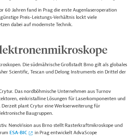
vor 60 Jahren fand in Prag die erste Augenlaseroperation
günstige Preis-Leistungs-Verhältnis lockt viele
etzen dabei auf modernste Technik.
Elektronenmikroskope
kroskopen. Die südmährische Großstadt Brno gilt als globales
her Scientific, Tescan und Delong Instruments ein Drittel der
wie Crytur. Das nordböhmische Unternehmen aus Turnov
detektoren, einkristalline Lösungen für Laserkomponenten und
. Derzeit plant Crytur eine Werkserweiterung für
ektronische Baugruppen.
ktiv. NenoVision aus Brno stellt Rasterkraftmikroskope und
ntrum
ESA-BIC
in Prag entwickelt AdvaScope