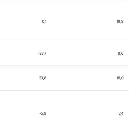
0,1
19,8
-38,7
8,6
23,8
16,0
-5,8
7,4