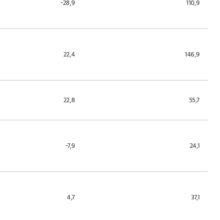
-28,9
110,9
22,4
146,9
22,8
55,7
-7,9
24,1
4,7
37,1