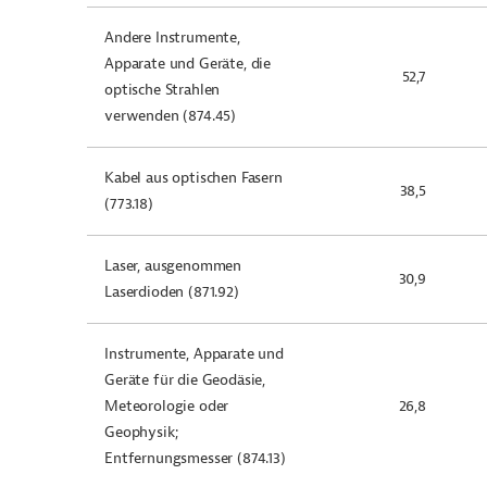
Andere Instrumente,
Apparate und Geräte, die
52,7
optische Strahlen
verwenden (874.45)
Kabel aus optischen Fasern
38,5
(773.18)
Laser, ausgenommen
30,9
Laserdioden (871.92)
Instrumente, Apparate und
Geräte für die Geodäsie,
Meteorologie oder
26,8
Geophysik;
Entfernungsmesser (874.13)