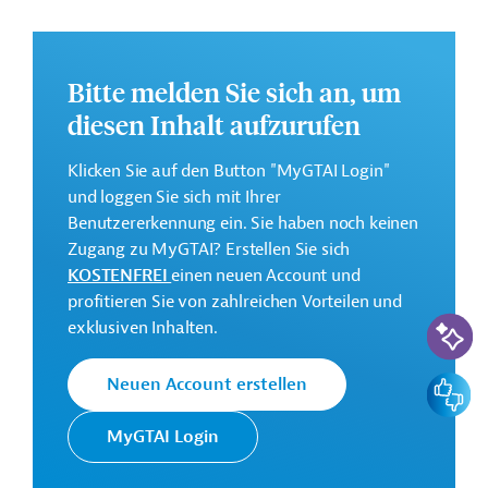
Zölle und Einfuhrabgaben
Bitte melden Sie sich an, um
Verbrauchsteuern
diesen Inhalt aufzurufen
Klicken Sie auf den Button "MyGTAI Login"
Einfuhrverbote und
und loggen Sie sich mit Ihrer
Beschränkungen
Benutzererkennung ein. Sie haben noch keinen
Zugang zu MyGTAI? Erstellen Sie sich
KOSTENFREI
einen neuen Account und
Standards und Normen
profitieren Sie von zahlreichen Vorteilen und
KI-Suc
exklusiven Inhalten.
Nachhaltigkeit
Feedbac
Neuen Account erstellen
Kennzeichnung von Waren
MyGTAI Login