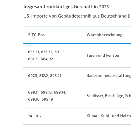
Insgesamt rückläufiges Geschäft in 2025
US-Importe von Gebäudetechnik aus Deutschland (in
SITC-Pos.
Warenbezeichnung
635.31, 635.32, 691.13,
Türen und Fenster
691.21, 664.92
697.5, 812.2, 893.21
Badezimmerausstattung
699.11, 699.13, 699.14,
Schlösser, Beschläge, S
699.16, 699.19
741, 812.1
Klima-, Kühl- und Heizt