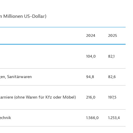
 Millionen US-Dollar)
2024
2025
104,0
82,1
en, Sanitärwaren
94,8
82,6
charniere (ohne Waren für Kfz oder Möbel)
216,0
197,5
echnik
1.566,0
1.253,4