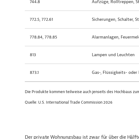
744.8
Aufzüge, Rolltreppen, Ste
772.5, 772.61
Sicherungen, Schalter, St
778.84, 778.85
Alarmanlagen, Feuermelde
813
Lampen und Leuchten
873.1
Gas-, Flüssigkeits- oder 
Die Produkte kommen teilweise auch jenseits des Hochbaus zum
Quelle: U.S. International Trade Commission 2026
Der private Wohnungsbau ist zwar für über die Hälfte