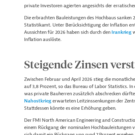
private Investoren agierten angesichts der erratische
Die erbrachten Bauleistungen des Hochbaus sanken 2
Statistikamt. Unter Berücksichtigung der Inflation e
Aussichten für 2026 haben sich durch den
Irankrieg
w
Inflation auslöste.
Steigende Zinsen vers
Zwischen Februar und April 2026 stieg die monatliche
auf 3,8 Prozent, so das Bureau of Labor Statistics. I
was private Bauherren zusätzlich abschrecken dürfte. 
Nahostkrieg
erwarteten Leitzinssenkungen der Zentr
Stattdessen könnte es eine Erhöhung geben.
Der FMI North American Engineering and Constructio
einem Rückgang der nominalen Hochbauleistungen von
sich damit ein Rückgang von rund 7 Prozent ergeben.