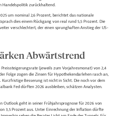
n Handelspolitik zurückhaltend.
025 um nominal 2,6 Prozent, berichtet das nationale
ntsprach dies einem Rückgang von real rund 5,5 Prozent. Die
eiter verschlechtert, der einen sprunghaften Anstieg der US-
tärken Abwärtstrend
 Preissteigerungsrate (jeweils zum Vorjahresmonat) von 2,4
n der Folge zogen die Zinsen für Hypothekendarlehen rasch an,
Kurzfristige Besserung ist nicht in Sicht. Die noch vor dem
albank Fed dürften 2026 ausbleiben, schätzen Analysten.
n Outlook geht in seiner Frühjahrsprognose für 2026 von
 3,5 Prozent aus. Unter Einrechnung der Inflation dürfte
 Immerhin sehen die Berater Licht am Ende des Tunnels: Für