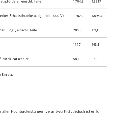
tigförderer, einschl. Teile
1.704,3
1.381,7
ecker, Schaltschränke u. dgl. (bis 1.000 V)
1.782,9
1.894.7
r u. dgl., einschl. Teile
205,5
171,1
144,7
143,3
Elektrizitätszähler
58,1
36,1
 Einsatz.
 aller Hochbauleistungen verantwortlich. Jedoch ist er für