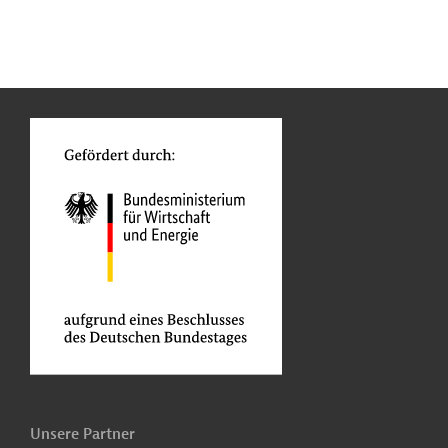
n
Kontakt
...
o
Unsere Partner