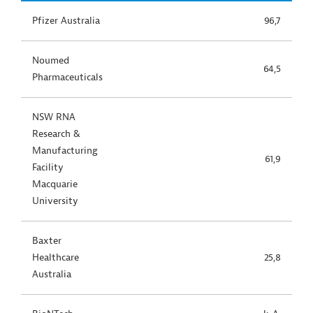
Pfizer Australia
96,7
Noumed
64,5
Pharmaceuticals
NSW RNA
Research &
Manufacturing
61,9
Facility
Macquarie
University
Baxter
Healthcare
25,8
Australia