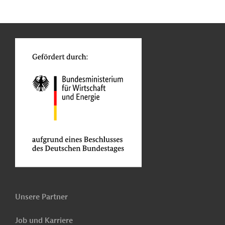
n
Kontakt
...
o
Unsere Partner
Job und Karriere