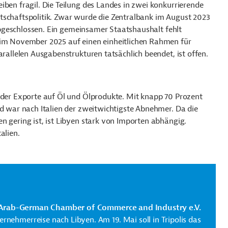
iben fragil. Die Teilung des Landes in zwei konkurrierende
tschaftspolitik. Zwar wurde die Zentralbank im August 2023
t abgeschlossen. Ein gemeinsamer Staatshaushalt fehlt
n im November 2025 auf einen einheitlichen Rahmen für
arallelen Ausgabenstrukturen tatsächlich beendet, ist offen.
t der Exporte auf Öl und Ölprodukte. Mit knapp 70 Prozent
nd war nach Italien der zweitwichtigste Abnehmer. Da die
n gering ist, ist Libyen stark von Importen abhängig.
talien.
rab-German Chamber of Commerce and Industry e.V.
nehmerreise nach Libyen. Am 19. Mai soll in Tripolis das