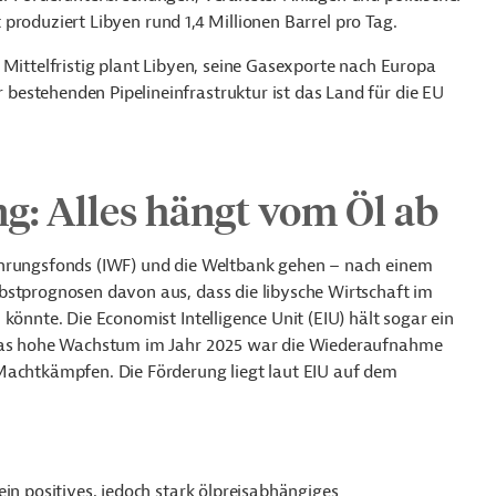
it produziert Libyen rund 1,4 Millionen Barrel pro Tag.
 Mittelfristig plant Libyen, seine Gasexporte nach Europa
estehenden Pipelineinfrastruktur ist das Land für die EU
g: Alles hängt vom Öl ab
ährungsfonds (IWF) und die Weltbank gehen
–
nach einem
bstprognosen davon aus, dass die libysche Wirtschaft im
könnte. Die Economist Intelligence Unit (EIU) hält sogar ein
r das hohe Wachstum im Jahr 2025 war die Wiederaufnahme
Machtkämpfen. Die Förderung liegt laut EIU auf dem
in positives, jedoch stark ölpreisabhängiges