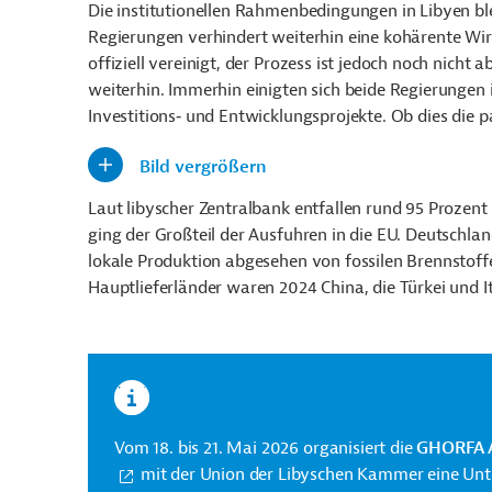
Die institutionellen Rahmenbedingungen in Libyen ble
Regierungen verhindert weiterhin eine kohärente Wir
offiziell vereinigt, der Prozess ist jedoch noch nich
weiterhin. Immerhin einigten sich beide Regierunge
Investitions‑ und Entwicklungsprojekte. Ob dies die p
Bild vergrößern
Laut libyscher Zentralbank entfallen rund 95 Prozen
ging der Großteil der Ausfuhren in die EU. Deutschla
lokale Produktion abgesehen von fossilen Brennstoffe
Hauptlieferländer waren 2024 China, die Türkei und I
Vom 18. bis 21. Mai 2026 organisiert die
GHORFA A
mit der Union der Libyschen Kammer eine Unter