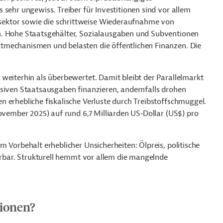
 sehr ungewiss. Treiber für Investitionen sind vor allem
ektor sowie die schrittweise Wiederaufnahme von
n. Hohe Staatsgehälter, Sozialausgaben und Subventionen
tmechanismen und belasten die öffentlichen Finanzen. Die
weiterhin als überbewertet. Damit bleibt der Parallelmarkt
nsiven Staatsausgaben finanzieren, andernfalls drohen
 erhebliche fiskalische Verluste durch Treibstoffschmuggel.
November 2025) auf rund 6,7 Milliarden US‑Dollar (US$) pro
 Vorbehalt erheblicher Unsicherheiten: Ölpreis, politische
ierbar. Strukturell hemmt vor allem die mangelnde
tionen?