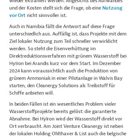
wieder extrahiert werden. Angesichts des Aufwandes
und der Kosten stellt sich die Frage, ob eine
Nutzung
vor Ort
nicht sinnvoller ist.
Auch in Namibia fällt die Antwort auf diese Frage
unterschiedlich aus. Auffällig ist, dass Projekte mit dem
Ziel lokaler Nutzung zum Teil schneller verwirklicht
werden. So steht die Eisenverhüttung im
Direktreduktionsverfahren mit grünem Wasserstoff bei
HyIron bei Arandis kurz vor dem Start. Im Dezember
2024 kann voraussichtlich auch die Produktion von
grünem Ammoniak in einer Pilotanlage in Walvis Bay
starten, den Cleanergy Solutions als Treibstoff für
Schiffe anbieten will.
In beiden Fällen ist ein wesentliches Problem vieler
Wasserstoffprojekte bereits gelöst: die garantierte
Abnahme. Bei HyIron wird der Wasserstoff direkt vor
Ort verbraucht. Am Joint Venture Cleanergy ist neben
der lokalen Holding Ohlthaver & List auch die belgische