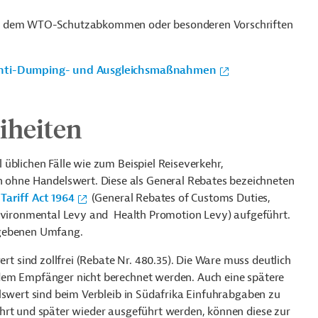
äß dem WTO-Schutzabkommen oder besonderen Vorschriften
 Anti-Dumping- und Ausgleichsmaßnahmen
eiheiten
üblichen Fälle wie zum Beispiel Reiseverkehr,
hne Handelswert. Diese als General Rebates bezeichneten
ariff Act 1964
(General Rebates of Customs Duties,
Environmental Levy and Health Promotion Levy) aufgeführt.
egebenen Umfang.
sind zollfrei (Rebate Nr. 480.35). Die Ware muss deutlich
dem Empfänger nicht berechnet werden. Auch eine spätere
lswert sind beim Verbleib in Südafrika Einfuhrabgaben zu
hrt und später wieder ausgeführt werden, können diese zur