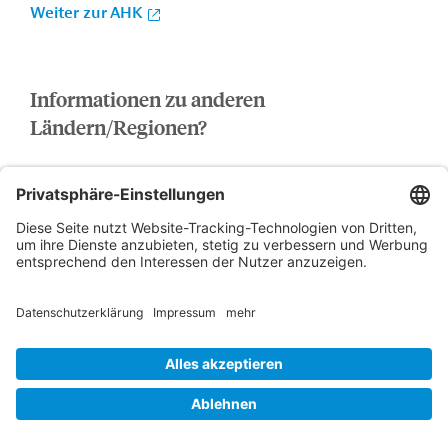
Weiter zur AHK
Informationen zu anderen
Ländern/Regionen?
Bitte auswählen...
n
Kontakt
...
o