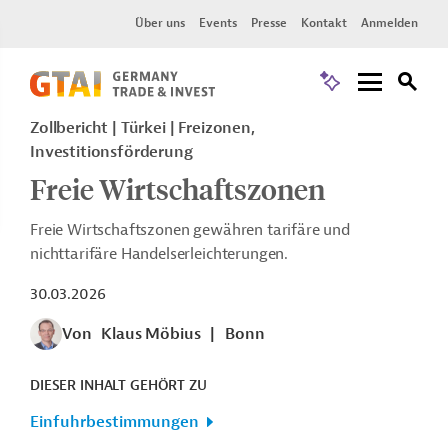
Über uns
Events
Presse
Kontakt
Anmelden
Zollbericht
Türkei
Freizonen,
Investitionsförderung
Freie Wirtschaftszonen
Freie Wirtschaftszonen gewähren tarifäre und
nichttarifäre Handelserleichterungen.
30.03.2026
Von
Klaus Möbius
|
Bonn
DIESER INHALT GEHÖRT ZU
Einfuhrbestimmungen