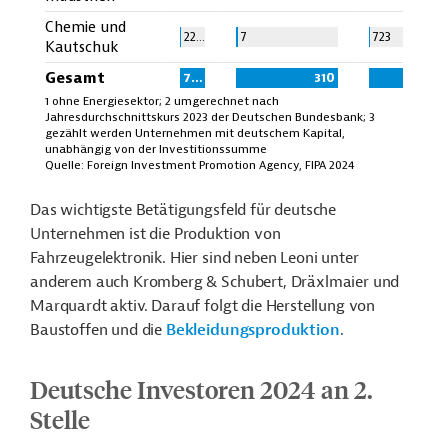
Chemie und
22,0
7
723
Kautschuk
Gesamt
781,5
310
9
1 ohne Energiesektor; 2 umgerechnet nach
Jahresdurchschnittskurs 2023 der Deutschen Bundesbank; 3
gezählt werden Unternehmen mit deutschem Kapital,
unabhängig von der Investitionssumme
Quelle:
Foreign Investment Promotion Agency, FIPA 2024
Das wichtigste Betätigungsfeld für deutsche
Unternehmen ist die Produktion von
Fahrzeugelektronik. Hier sind neben Leoni unter
anderem auch Kromberg & Schubert, Dräxlmaier und
Marquardt aktiv. Darauf folgt die Herstellung von
Baustoffen und die
Bekleidungsproduktion
.
Deutsche Investoren 2024 an 2.
Stelle