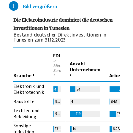
Bild vergrößern
Die Elektroindustrie dominiert die deutschen
Investitionen in Tunesien
Bestand deutscher Direktinvestitionen in
Tunesien zum 31.12.2023
FDI
in
Anzahl
Mio.
Unternehmen
Euro
Branche ¹
³
Arbeitsplä
²
Elektronik und
452,7
54
56.828
Elektrotechnik
Baustoffe
93,8
4
843
Textilien und
93,3
119
17.135
Bekleidung
Sonstige
23,9
14
6.282
Industrien