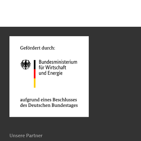
n
Kontakt
...
o
Unsere Partner