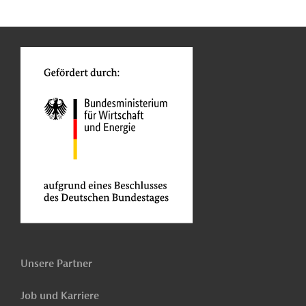
n
Kontakt
o
Unsere Partner
Job und Karriere