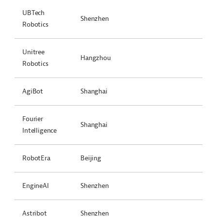
UBTech
Shenzhen
Robotics
Unitree
Hangzhou
Robotics
AgiBot
Shanghai
Fourier
Shanghai
Intelligence
RobotEra
Beijing
EngineAI
Shenzhen
Astribot
Shenzhen