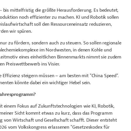
 bis mittelfristig die größte Herausforderung. Es bedeutet,
roduktion noch effizienter zu machen. KI und Robotik sollen
reislaufwirtschaft soll den Ressourceneinsatz reduzieren,
den wir spüren.
 nur zu fördern, sondern auch zu steuern. So sollen regionale
Kohlechemiekomplexe im Nordwesten, in denen Kohle und
eitmotiv eines einheitlichen Binnenmarkts nimmt sie zudem
n Preiswettbewerb ins Visier.
e Effizienz steigern müssen – am besten mit "China Speed".
enten könnte dabei ein wichtiger Hebel sein.
nfjahresprogramm?
t einem Fokus auf Zukunftstechnologien wie KI, Robotik,
 meiner Sicht kommt etwas zu kurz, dass das Programm
 von Wirtschaft und Gesellschaft schafft. Dieser entsteht
026 vom Volkskongress erlassenen "Gesetzeskodex für