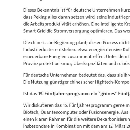
Dieses Bekenntnis ist für deutsche Unternehmen kurz-
dass Peking alles daran setzen wird, seine Industriep
die Arbeitsproduktivität erhöhen. Eine intelligente K
Smart Grid die Stromversorgung optimieren. Das wer
Die chinesische Regierung plant, diesen Prozess nicht
Industriecluster entstehen: etwa energieintensive 
erneuerbare Energien zusammentreffen. Unter dem L
Provinzprotektionismus, Überkapazitäten und ruinöse
Für deutsche Unternehmen bedeutet das, dass sie ihr
Die Nutzung günstiger chinesischer Hightech-Kompon
Ist das 15. Fünfjahresprogramm ein "grünes" Fü
Wir diskutieren das 15. Fünfjahresprogramm gerne mi
Biotech, Quantencomputer oder Fusionsenergie. Aus
einen klaren Rahmen für die weitere Dekarbonisierung
insbesondere in Kombination mit dem am 12. März 2