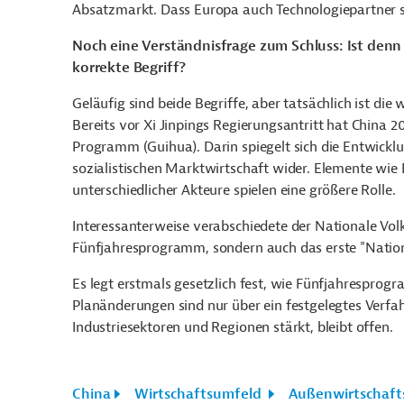
Absatzmarkt. Dass Europa auch Technologiepartner s
Noch eine Verständnisfrage zum Schluss: Ist den
korrekte Begriff?
Geläufig sind beide Begriffe, aber tatsächlich ist d
Bereits vor Xi Jinpings Regierungsantritt hat China 
Programm (Guihua). Darin spiegelt sich die Entwickl
sozialistischen Marktwirtschaft wider. Elemente w
unterschiedlicher Akteure spielen eine größere Rolle.
Interessanterweise verabschiedete der Nationale Vol
Fünfjahresprogramm, sondern auch das erste "Natio
Es legt erstmals gesetzlich fest, wie Fünfjahrespro
Planänderungen sind nur über ein festgelegtes Verfahr
Industriesektoren und Regionen stärkt, bleibt offen.
China
Wirtschaftsumfeld
Außenwirtschafts-