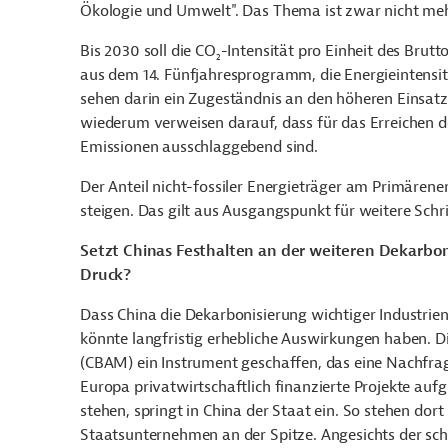
Ökologie und Umwelt". Das Thema ist zwar nicht mehr
Bis 2030 soll die CO
-Intensität pro Einheit des Brutt
2
aus dem 14. Fünfjahresprogramm, die Energieintensi
sehen darin ein Zugeständnis an den höheren Einsat
wiederum verweisen darauf, dass für das Erreichen d
Emissionen ausschlaggebend sind.
Der Anteil nicht-fossiler Energieträger am Primärener
steigen. Das gilt aus Ausgangspunkt für weitere Schri
Setzt Chinas Festhalten an der weiteren Dekarbo
Druck?
Dass China die Dekarbonisierung wichtiger Industrie
könnte langfristig erhebliche Auswirkungen haben.
(CBAM) ein Instrument geschaffen, das eine Nachfra
Europa privatwirtschaftlich finanzierte Projekte au
stehen, springt in China der Staat ein. So stehen do
Staatsunternehmen an der Spitze. Angesichts der sc