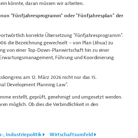
ein könnte, daran müssen wir arbeiten.
n nun "Fünfjahresprogramm" oder "Fünfjahresplan" der
ie wortwörtlich korrekte Übersetzung "Fünfjahresprogramm".
2006 die Bezeichnung gewechselt – von Plan (Jihua) zu
ung von einer Top-Down-Planwirtschaft hin zu einer
ie Erwartungsmanagement, Führung und Koordinierung
kskongress am 12. März 2026 nicht nur das 15.
nal Development Planning Law".
gramme erstellt, geprüft, genehmigt und umgesetzt werden.
en möglich. Ob dies die Verbindlichkeit in den
, Industriepolitik
Wirtschaftsumfeld