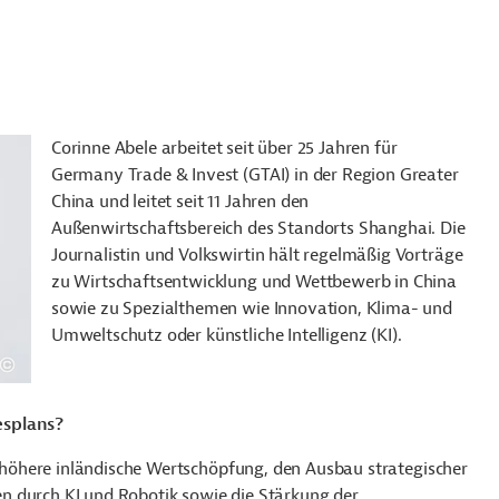
Corinne
Abele
arbeitet seit über 25 Jahren für
Germany Trade & Invest (GTAI) in der Region Greater
China und leitet seit 11 Jahren den
Außenwirtschaftsbereich des Standorts Shanghai. Die
Journalistin und Volkswirtin hält regelmäßig Vorträge
zu Wirtschaftsentwicklung und Wettbewerb in China
sowie zu Spezialthemen wie Innovation, Klima- und
Umweltschutz oder künstliche Intelligenz (KI).
esplans?
höhere inländische Wertschöpfung, den Ausbau strategischer
rien durch KI und Robotik sowie die Stärkung der