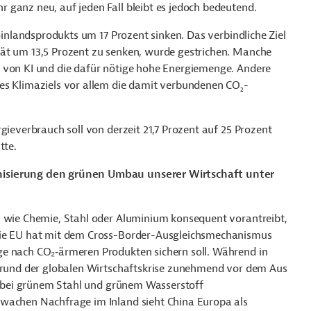
 ganz neu, auf jeden Fall bleibt es jedoch bedeutend.
oinlandsprodukts um 17 Prozent sinken. Das verbindliche Ziel
tät um 13,5 Prozent zu senken, wurde gestrichen. Manche
z von KI und die dafür nötige hohe Energiemenge. Andere
es Klimaziels vor allem die damit verbundenen CO
-
2
gieverbrauch soll von derzeit 21,7 Prozent auf 25 Prozent
tte.
nisierung den grünen Umbau unserer Wirtschaft unter
n wie Chemie, Stahl oder Aluminium konsequent vorantreibt,
 Die EU hat mit dem Cross-Border-Ausgleichsmechanismus
ge nach CO₂‑ärmeren Produkten sichern soll. Während in
fgrund der globalen Wirtschaftskrise zunehmend vor dem Aus
rt bei grünem Stahl und grünem Wasserstoff
hwachen Nachfrage im Inland sieht China Europa als