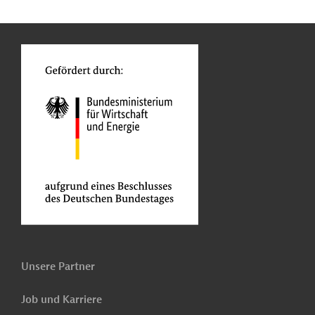
n
Kontakt
...
o
Unsere Partner
Job und Karriere