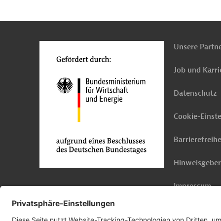
n
Kontakt
...
o
Unsere Partn
Job und Karri
Datenschutz
Cookie-Einst
Barrierefreihe
Hinweisgebe
Impressum