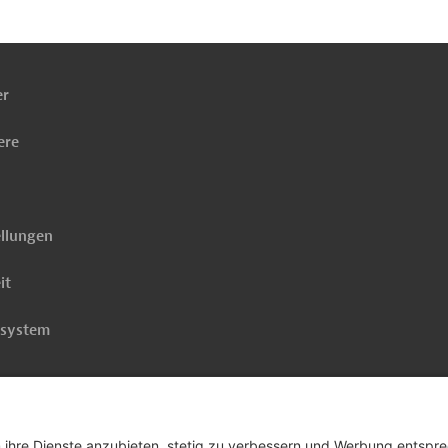
ach
ben
er
ere
ellungen
it
rsystem