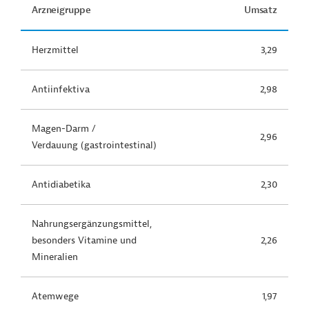
Arzneigruppe
Umsatz
Herzmittel
3,29
Antiinfektiva
2,98
Magen-Darm /
2,96
Verdauung (gastrointestinal)
Antidiabetika
2,30
Nahrungsergänzungsmittel,
besonders Vitamine und
2,26
Mineralien
Atemwege
1,97