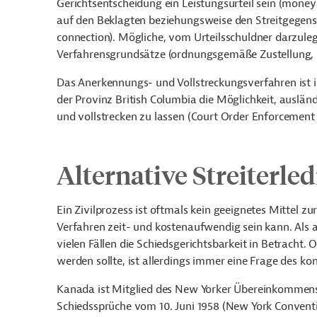
Gerichtsentscheidung ein Leistungsurteil sein (mone
auf den Beklagten beziehungsweise den Streitgegens
connection). Mögliche, vom Urteilsschuldner darzule
Verfahrensgrundsätze (ordnungsgemäße Zustellung, Be
Das Anerkennungs- und Vollstreckungsverfahren ist in
der Provinz British Columbia die Möglichkeit, auslän
und vollstrecken zu lassen (Court Order Enforcement 
Alternative Streiterle
Ein Zivilprozess ist oftmals kein geeignetes Mittel zu
Verfahren zeit- und kostenaufwendig sein kann. Als 
vielen Fällen die Schiedsgerichtsbarkeit in Betracht
werden sollte, ist allerdings immer eine Frage des kon
Kanada ist Mitglied des New Yorker Übereinkommens
Schiedssprüche vom 10. Juni 1958 (New York Convent