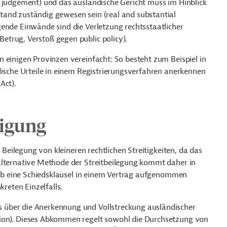
y judgement) und das ausländische Gericht muss im Hinblick
tand zuständig gewesen sein (real and substantial
gende Einwände sind die Verletzung rechtsstaatlicher
trug, Verstoß gegen public policy).
 einigen Provinzen vereinfacht: So besteht zum Beispiel in
dische Urteile in einem Registrierungsverfahren anerkennen
Act).
digung
r Beilegung von kleineren rechtlichen Streitigkeiten, da das
alternative Methode der Streitbeilegung kommt daher in
. Ob eine Schiedsklausel in einem Vertrag aufgenommen
kreten Einzelfalls.
 über die Anerkennung und Vollstreckung ausländischer
ion). Dieses Abkommen regelt sowohl die Durchsetzung von