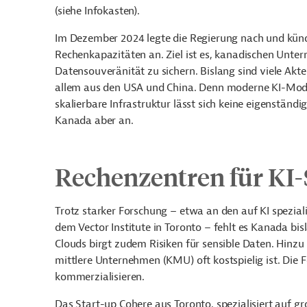
(siehe Infokasten).
Im Dezember 2024 legte die Regierung nach und kündi
Rechenkapazitäten an. Ziel ist es, kanadischen Unt
Datensouveränität zu sichern. Bislang sind viele Ak
allem aus den USA und China. Denn moderne KI-Mode
skalierbare Infrastruktur lässt sich keine eigenstän
Kanada aber an.
Rechenzentren für KI-
Trotz starker Forschung – etwa an den auf KI spezial
dem Vector Institute in Toronto – fehlt es Kanada bis
Clouds birgt zudem Risiken für sensible Daten. Hinz
mittlere Unternehmen (KMU) oft kostspielig ist. Die 
kommerzialisieren.
Das Start-up Cohere aus Toronto, spezialisiert auf g