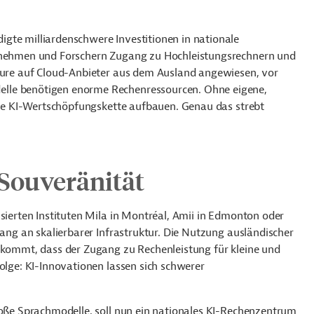
gte milliardenschwere Investitionen in nationale
ernehmen und Forschern Zugang zu Hochleistungsrechnern und
teure auf Cloud-Anbieter aus dem Ausland angewiesen, vor
lle benötigen enorme Rechenressourcen. Ohne eigene,
dige KI-Wertschöpfungskette aufbauen. Genau das strebt
Souveränität
isierten Instituten Mila in Montréal, Amii in Edmonton oder
lang an skalierbarer Infrastruktur. Die Nutzung ausländischer
u kommt, dass der Zugang zu Rechenleistung für kleine und
Folge: KI-Innovationen lassen sich schwerer
roße Sprachmodelle, soll nun ein nationales KI-Rechenzentrum