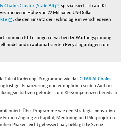
 Chains Cluster (Scale AI)
spezialisiert sich auf KI-
Investitionen in Höhe von 72 Millionen US-Dollar
ekte
, die den Einsatz der Technologie in verschiedenen
Dort kommen KI-Lösungen etwa bei der Wartungsplanung
zelhandel und in automatisierten Recyclinganlagen zum
elte Talentförderung. Programme wie das
CIFAR AI Chairs
angfristiger Finanzierung und ermöglichen so den Aufbau
ildungsinitiativen gefördert, um KI-Kompetenzen bereits in
mbitioniert: Über Programme wie den Strategic Innovation
e Firmen Zugang zu Kapital, Mentoring und Pilotprojekten.
rühen Phasen leicht gebessert hat, beklagt die Szene