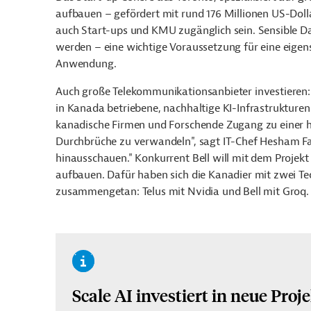
aufbauen – gefördert mit rund 176 Millionen US-Dolla
auch Start-ups und KMU zugänglich sein. Sensible D
werden – eine wichtige Voraussetzung für eine eigen
Anwendung.
Auch große Telekommunikationsanbieter investieren: T
in Kanada betriebene, nachhaltige KI-Infrastrukturen
kanadische Firmen und Forschende Zugang zu einer h
Durchbrüche zu verwandeln", sagt IT-Chef Hesham F
hinausschauen." Konkurrent Bell will mit dem Projekt
aufbauen. Dafür haben sich die Kanadier mit zwei T
zusammengetan: Telus mit Nvidia und Bell mit Groq.
Scale AI investiert in neue Proj