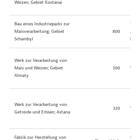
Weizen; Gebiet Kostanai
Bau eines Industrieparks zur
1. Ph
Maisverarbeitung; Gebiet
800
2025;
Schambyl
Kapa
Werk zur Verarbeitung von
Mais und Weizen; Gebiet
500
Vorb
Almaty
Werk zur Verarbeitung von
320
Vorb
Getreide und Erbsen; Astana
Fabrik zur Herstellung von
Start