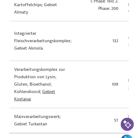
1. Phase: 160; 2.
Kartoffelchips; Gebiet
Frühj
Phase: 200
Almaty
Voll
Integrierter
Ankü
Fleischverarbeitungskomplex;
132
2025
Gebiet Akmola
Verarbeitungskomplex zur
Produktion von Lysin,
Inbe
Gluten, Bioethanol,
109
2027
Kohlendioxid;
Gebiet
Kostanai
Maisverarbeitungswerk;
Inbe
KI-Suc
57
Gebiet Turkestan
2026
Feedbac