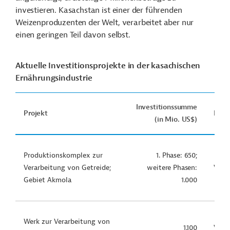
investieren. Kasachstan ist einer der führenden
Weizenproduzenten der Welt, verarbeitet aber nur
einen geringen Teil davon selbst.
Aktuelle Investitionsprojekte in der kasachischen
Ernährungsindustrie
Investitionssumme
Projekt
Proj
(in Mio. US$)
Produktionskomplex zur
1. Phase: 650;
Verarbeitung von Getreide;
weitere Phasen:
Vorb
Gebiet Akmola
1.000
Werk zur Verarbeitung von
1.100
Vorb