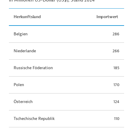
In Millionen US-Dollar (US$), Stand 2024
Herkunftsland
Importwert
Belgien
286
Niederlande
266
Russische Föderation
185
Polen
170
Österreich
124
Tschechische Republik
110