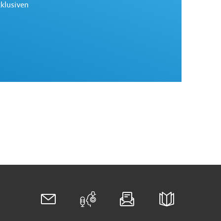
xklusiven
Arbeitsmarkt
Sie suchen in Ihrem Gastland Mitarbeiter und
wollen vorab die Arbeitskosten kalkulieren?
Antworten finden Sie in unserer Reihe
„Arbeitsmarkt“ (ehemals "Lohn- und
Lohnnebenkosten").
Zur Reihe "Arbeitsmarkt"