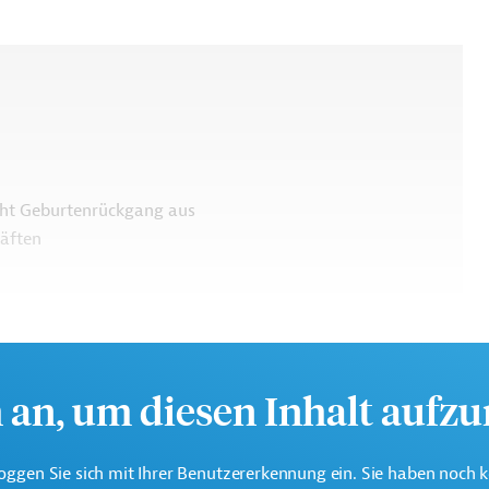
cht Geburtenrückgang aus
räften
h an, um diesen Inhalt aufz
oggen Sie sich mit Ihrer Benutzererkennung ein. Sie haben noch 