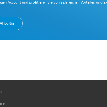
euen Account und profitieren Sie von zahlreichen Vorteilen und e
nt
I Login
ach
ben
er
ere