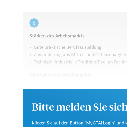
Stärken des Arbeitsmarkts
Gute praktische Berufsausbildung
Zuwanderung aus Mittel- und Osteuropa glei
Technisch-industrielle Tradition/Pool an Fachk
Schwächen des Arbeitsmarkts
Zunehmende Teilzeittendenz
Hohe Lohnstückkosten
Produktivität der Arbeitskräfte stagniert
Bitte melden Sie sic
Klicken Sie auf den Button "MyGTAI Login" und l